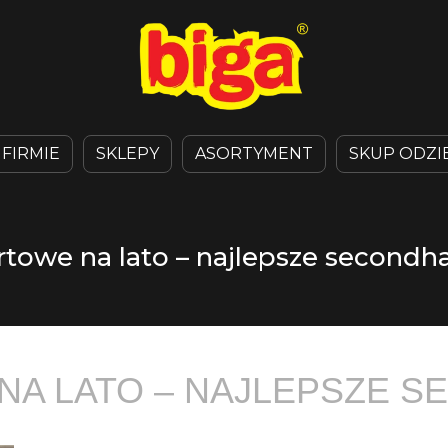
 FIRMIE
SKLEPY
ASORTYMENT
SKUP ODZI
rtowe na lato – najlepsze secondh
NA LATO – NAJLEPSZE S