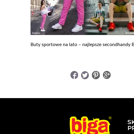
Buty sportowe na lato – najlepsze secondhandy B
UDOSTĘPNIJ
S
P