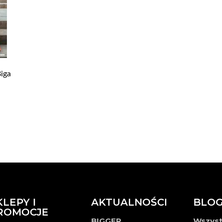
iga
KLEPY I
AKTUALNOŚCI
BLO
ROMOCJE
BIGGER
Wszyst