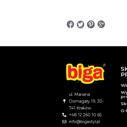
UDOSTĘPNIJ
S
P
Ws
Wy
ul. Mariana
pr
Domagały 19, 30-
Sk
741 Kraków
O 
+48 12 260 10 65
info@bigastyl.pl