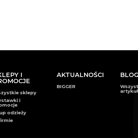
KLEPY I
AKTUALNOŚCI
BLO
ROMOCJE
BIGGER
Wszyst
artyku
zystkie sklepy
stawki i
omocje
up odzieży
firmie