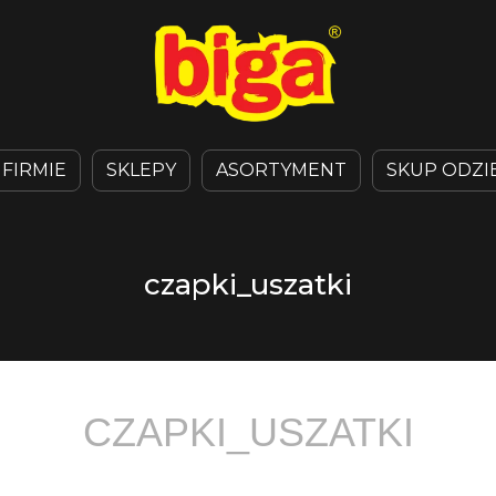
 FIRMIE
SKLEPY
ASORTYMENT
SKUP ODZI
czapki_uszatki
CZAPKI_USZATKI