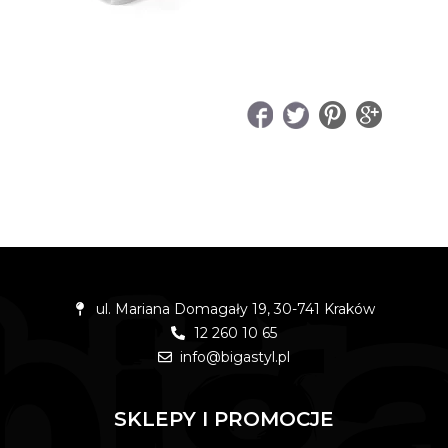
UDOSTĘPNIJ
ul. Mariana Domagały 19, 30-741 Kraków
12 260 10 65
info@bigastyl.pl
SKLEPY I PROMOCJE