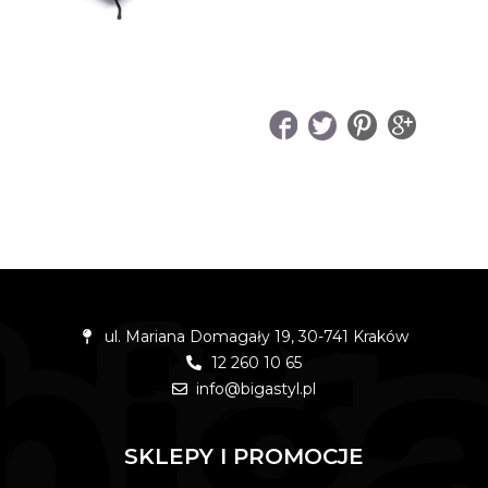
UDOSTĘPNIJ
ul. Mariana Domagały 19, 30-741 Kraków
12 260 10 65
info@bigastyl.pl
SKLEPY I PROMOCJE