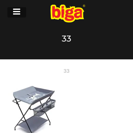
33
33