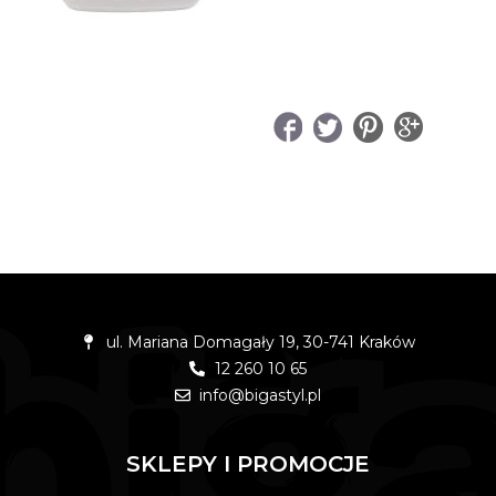
UDOSTĘPNIJ
ul. Mariana Domagały 19, 30-741 Kraków
12 260 10 65
info@bigastyl.pl
SKLEPY I PROMOCJE