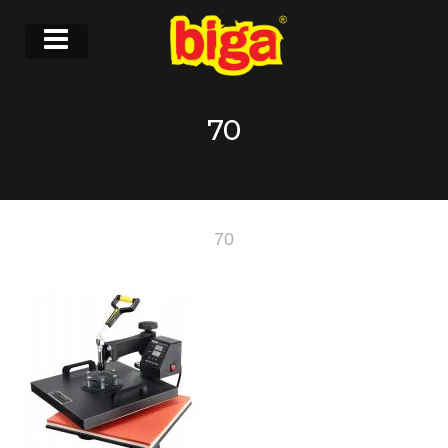
70
70