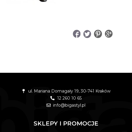
UDOSTĘPNIJ
ul. Mariana Domagały 19, 30-741 Kraków
12 260 10 65
info@bigastyl.pl
SKLEPY I PROMOCJE