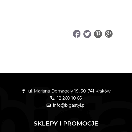
UDOSTĘPNIJ
ul. Mariana Domagały 19, 30-741 Kraków
12 260 10 65
info@bigastyl.pl
SKLEPY I PROMOCJE