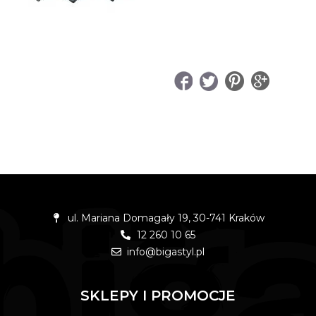
UDOSTĘPNIJ
ul. Mariana Domagały 19, 30-741 Kraków
12 260 10 65
info@bigastyl.pl
SKLEPY I PROMOCJE