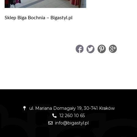
Sklep Biga Bochnia – Bigastyl.pl
UDOSTĘPNIJ
ul. Mariana Domagały 19, 30-741 Kraków
12 260 10 65
info@bigastyl.pl