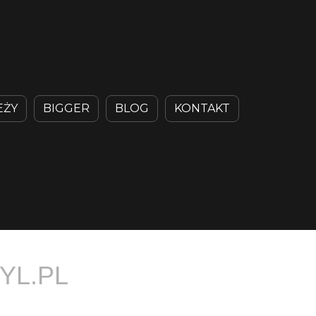
EŻY
BIGGER
BLOG
KONTAKT
YL.PL