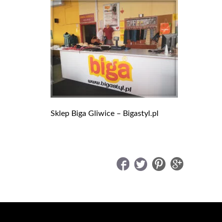
Sklep Biga Gliwice – Bigastyl.pl
UDOSTĘPNIJ