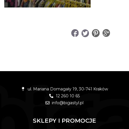
UDOSTĘPNIJ
ul. Mariana Domagały 19, 30-741 Kraków
12 260 10 65
info@bigastyl.pl
SKLEPY I PROMOCJE