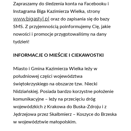
Zapraszamy do śledzenia konta na Facebooku i
Instagrama Biga Kazimierza Wielka, strony
www.bigastyl.pl
oraz do zapisania się do bazy
SMS. Z przyjemnością poinformujemy Cię, jakie
nowości i promocje przygotowaliśmy na dany
tydzień!
INFORMACJE O MIEŚCIE I CIEKAWOSTKI
Miasto i Gmina Kazimierza Wielka leży w
południowej części województwa
świętokrzyskiego na obszarze tzw. Niecki
Nidziańskiej. Posiada bardzo korzystne położenie
komunikacyjne – leży na przecięciu dróg
wojewódzkich z Krakowa do Buska-Zdroju i z
Jędrzejowa przez Skalbmierz – Koszyce do Brzeska
w województwie małopolskim.