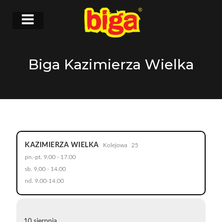
Biga Kazimierza Wielka
KAZIMIERZA WIELKA
Kolejowa
25
pn.-pt. 9.00 - 17.00
sb. 9.00 - 14.00
nd. 9.00-14.00
10 sierpnia