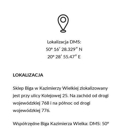
Lokalizacja
DMS:
50º 16′ 28.329″ N
20º 28′ 55.47″ E
LOKALIZACJA
Sklep Biga w Kazimierzy Wielkiej zlokalizowany
jest przy ulicy Kolejowej 25. Na zachód od drogi
wojewódzkiej 768 i na północ od drogi
wojewódzkiej 776.
Współrzędne Biga Kazimierza Wielka: DMS: 50º