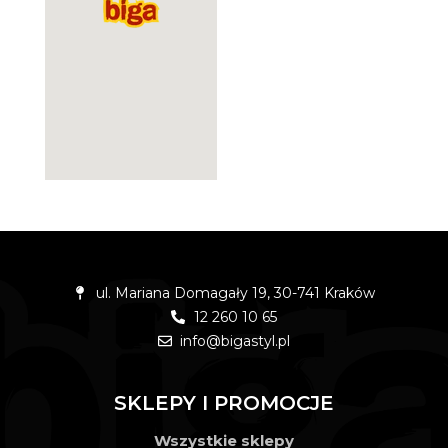
ul. Mariana Domagały 19, 30-741 Kraków
12 260 10 65
info@bigastyl.pl
SKLEPY I PROMOCJE
Wszystkie sklepy