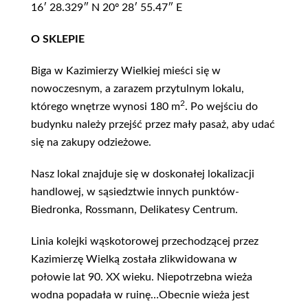
16′ 28.329″ N 20º 28′ 55.47″ E
O SKLEPIE
Biga w Kazimierzy Wielkiej mieści się w
nowoczesnym, a zarazem przytulnym lokalu,
2
którego wnętrze wynosi 180 m
. Po wejściu do
budynku należy przejść przez mały pasaż, aby udać
się na zakupy odzieżowe.
Nasz lokal znajduje się w doskonałej lokalizacji
handlowej, w sąsiedztwie innych punktów-
Biedronka, Rossmann, Delikatesy Centrum.
Linia kolejki wąskotorowej przechodzącej przez
Kazimierzę Wielką została zlikwidowana w
połowie lat 90. XX wieku. Niepotrzebna wieża
wodna popadała w ruinę…Obecnie wieża jest