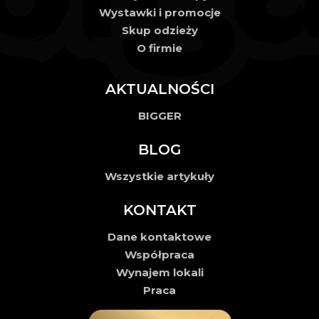
Wystawki i promocje
Skup odzieży
O firmie
AKTUALNOŚCI
BIGGER
BLOG
Wszystkie artykuły
KONTAKT
Dane kontaktowe
Współpraca
Wynajem lokali
Praca