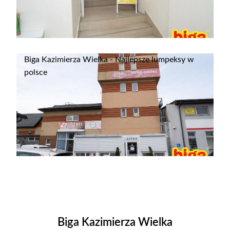
Biga Kazimierza Wielka - Najlepsze lumpeksy w
polsce
Biga Kazimierza Wielka