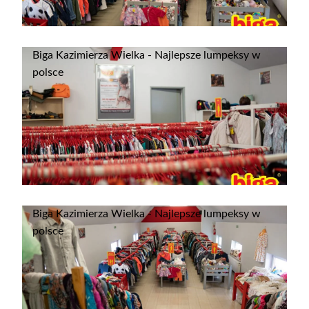
Biga Kazimierza Wielka - Najlepsze lumpeksy w
polsce
Biga Kazimierza Wielka - Najlepsze lumpeksy w
polsce