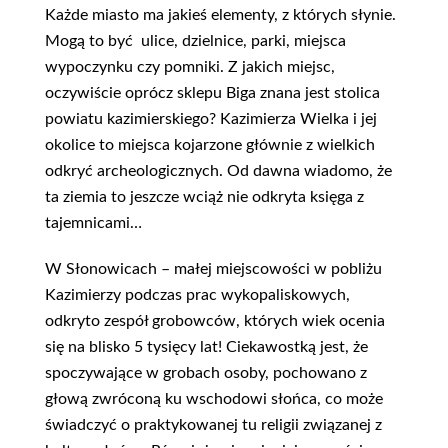
Każde miasto ma jakieś elementy, z których słynie.
Mogą to być ulice, dzielnice, parki, miejsca
wypoczynku czy pomniki. Z jakich miejsc,
oczywiście oprócz sklepu Biga znana jest stolica
powiatu kazimierskiego? Kazimierza Wielka i jej
okolice to miejsca kojarzone głównie z wielkich
odkryć archeologicznych. Od dawna wiadomo, że
ta ziemia to jeszcze wciąż nie odkryta księga z
tajemnicami…
W Słonowicach – małej miejscowości w pobliżu
Kazimierzy podczas prac wykopaliskowych,
odkryto zespół grobowców, których wiek ocenia
się na blisko 5 tysięcy lat! Ciekawostką jest, że
spoczywające w grobach osoby, pochowano z
głową zwróconą ku wschodowi słońca, co może
świadczyć o praktykowanej tu religii związanej z