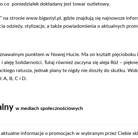
 co poniedziałek dokładany jest towar outletowy.
 na stronie www.bigastyl.pl, gdzie znajdują się najnowsze infor
cia odzieży, stylizacje, a także powiadomienia o aktualnych prom
oznawalnym punktem w Nowej Hucie. Ma on kształt pięcioboku i ł
 aleję Solidarności. Tutaj również zaczyna się aleja Róż – piękne
ego ratusza, jednak plany te nigdy nie doszły do skutku. Wokó
 A, B, C i D.
alny
w mediach społecznościowych
aktualne informacje o promocjach w wybranym przez Ciebie sk