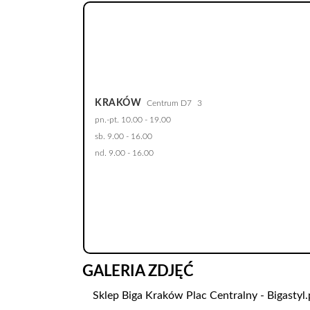
KRAKÓW
Centrum D7
3
pn.-pt. 10.00 - 19.00
sb. 9.00 - 16.00
nd. 9.00 - 16.00
GALERIA ZDJĘĆ
Sklep Biga Kraków Plac Centralny - Bigastyl.