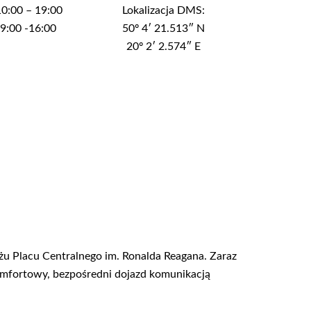
10
:00 – 19:00
Lokalizacja
DMS:
9
:00 -16:00
50º 4′ 21.513″ N
20º 2′ 2.574″ E
u Placu Centralnego im. Ronalda Reagana. Zaraz
omfortowy, bezpośredni dojazd komunikacją