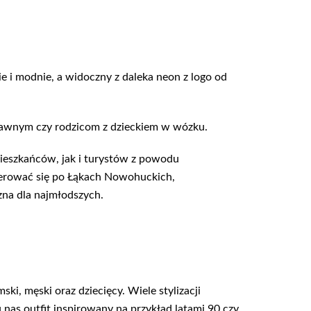
 i modnie, a widoczny z daleka neon z logo od
prawnym czy rodzicom z dzieckiem w wózku.
mieszkańców, jak i turystów z powodu
cerować się po Łąkach Nowohuckich,
zna dla najmłodszych.
i, męski oraz dziecięcy. Wiele stylizacji
as outfit inspirowany na przykład latami 90 czy