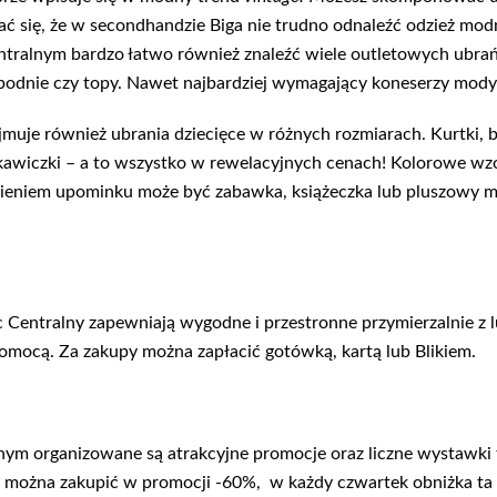
 się, że w secondhandzie Biga nie trudno odnaleźć odzież modn
Centralnym bardzo łatwo również znaleźć wiele outletowych ubra
, spodnie czy topy. Nawet najbardziej wymagający koneserzy mody 
muje również ubrania dziecięce w różnych rozmiarach. Kurtki, bl
 rękawiczki – a to wszystko w rewelacyjnych cenach! Kolorowe wzo
nieniem upominku może być zabawka, książeczka lub pluszowy m
entralny zapewniają wygodne i przestronne przymierzalnie z lus
omocą. Za zakupy można zapłacić gotówką, kartą lub Blikiem.
lnym organizowane są atrakcyjne promocje oraz liczne wystawk
 można zakupić w promocji -60%, w każdy czwartek obniżka ta sp