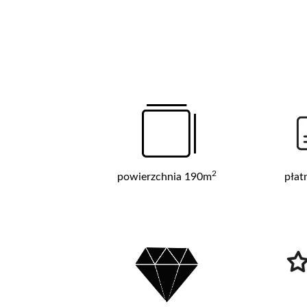
2
powierzchnia 190m
płat