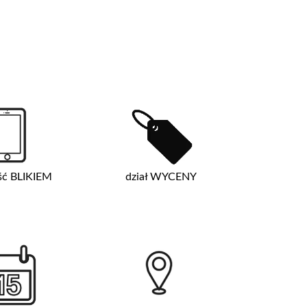
ść BLIKIEM
dział WYCENY