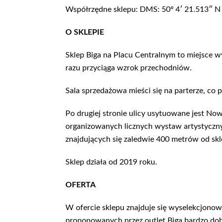
Współrzędne sklepu: DMS: 50º 4′ 21.513″ N 
O SKLEPIE
Sklep Biga na Placu Centralnym to miejsce 
razu przyciąga wzrok przechodniów.
Sala sprzedażowa mieści się na parterze, c
Po drugiej stronie ulicy usytuowane jest No
organizowanych licznych wystaw artystyczn
znajdujących się zaledwie 400 metrów od skl
Sklep działa od 2019 roku.
OFERTA
W ofercie sklepu znajduje się wyselekcjonowa
proponowanych przez outlet Biga bardzo do