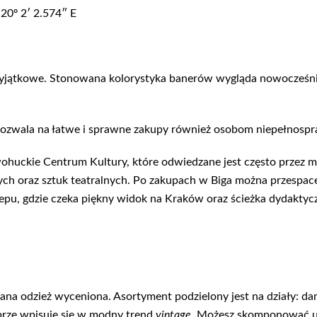
20º 2′ 2.574″ E
wyjątkowe. Stonowana kolorystyka banerów wygląda nowocześnie
o pozwala na łatwe i sprawne zakupy również osobom niepełnos
wohuckie Centrum Kultury, które odwiedzane jest często przez 
ych oraz sztuk teatralnych. Po zakupach w Biga można przespa
epu, gdzie czeka piękny widok na Kraków oraz ścieżka dydaktyc
na odzież wyceniona. Asortyment podzielony jest na działy: damsk
brze wpisuje się w modny trend
vintage.
Możesz skomponować u n