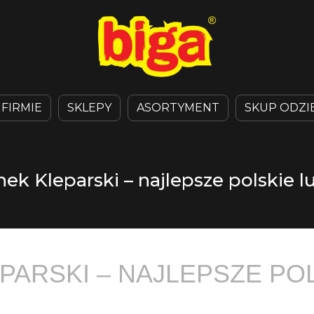
 FIRMIE
SKLEPY
ASORTYMENT
SKUP ODZI
nek Kleparski – najlepsze polskie 
EPARSKI – NAJLEPSZE PO