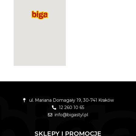
ul. Mariana Domagały 19, 30-741 Kraków
12 260 10 65
info@bigastyl.pl
SKLEPY I PROMOCJE