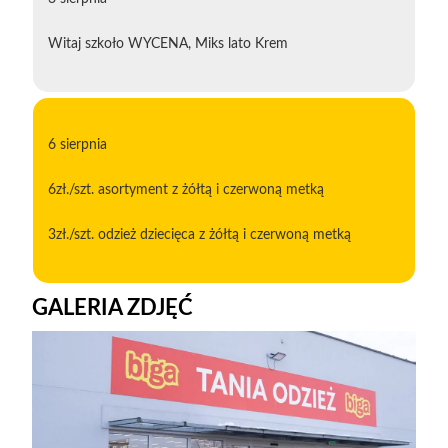
Witaj szkoło WYCENA, Miks lato Krem
6 sierpnia
6zł./szt. asortyment z żółtą i czerwoną metką
3zł./szt. odzież dziecięca z żółtą i czerwoną metką
GALERIA ZDJĘĆ