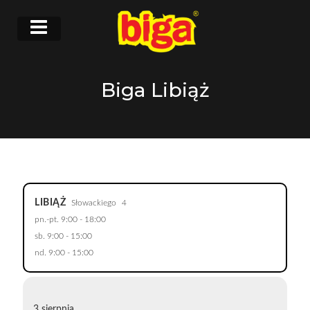
Biga Libiąż
LIBIĄŻ
Słowackiego
4
pn.-pt. 9:00 - 18:00
sb. 9:00 - 15:00
nd. 9:00 - 15:00
3 sierpnia