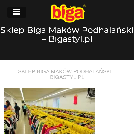
Sklep Biga Maków Podhalański
– Bigastyl.pl
SKLEP BIGA MAKÓW PODHALAŃSKI –
BIGASTYL.PL