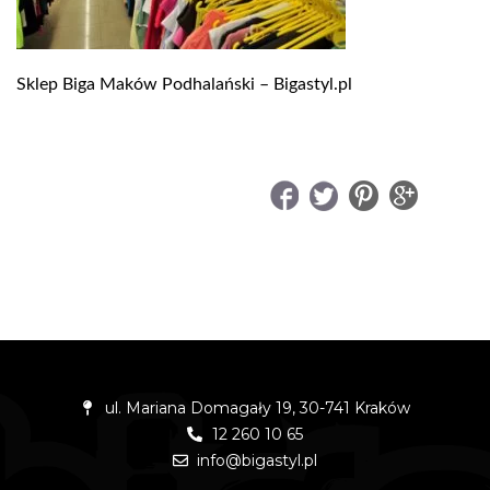
Sklep Biga Maków Podhalański – Bigastyl.pl
UDOSTĘPNIJ
ul. Mariana Domagały 19, 30-741 Kraków
12 260 10 65
info@bigastyl.pl