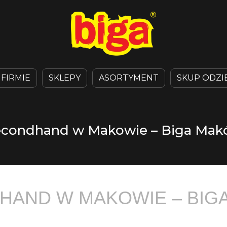
 FIRMIE
SKLEPY
ASORTYMENT
SKUP ODZI
condhand w Makowie – Biga Ma
HAND W MAKOWIE – BIG