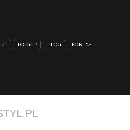
EŻY
BIGGER
BLOG
KONTAKT
l
STYL.PL