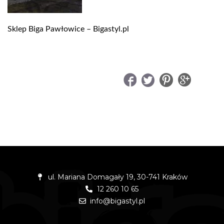
Sklep Biga Pawłowice – Bigastyl.pl
UDOSTĘPNIJ
ul. Mariana Domagały 19, 30-741 Kraków
12 260 10 65
info@bigastyl.pl