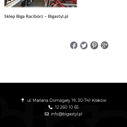
Sklep Biga Racibórz – Bigastyl.pl
UDOSTĘPNIJ
ul. Mariana Domagały 19, 30-741 Kraków
12 260 10 65
info@bigastyl.pl