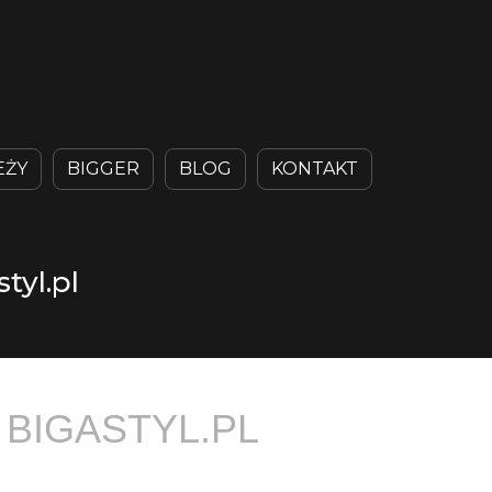
EŻY
BIGGER
BLOG
KONTAKT
tyl.pl
 BIGASTYL.PL