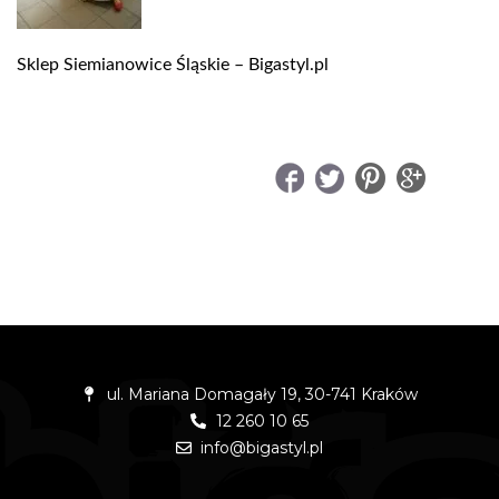
Sklep Siemianowice Śląskie – Bigastyl.pl
UDOSTĘPNIJ
ul. Mariana Domagały 19, 30-741 Kraków
12 260 10 65
info@bigastyl.pl