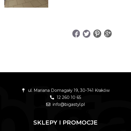
UDOSTĘPNIJ
ul. Mariana Domagały 19, 30-741 Kraków
12 260 10 65
info@bigastyl.pl
SKLEPY I PROMOCJE