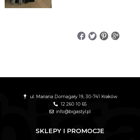
UDOSTĘPNIJ
ul. Mariana Domagały 19, 30-741 Kraków
12 260 10 65
info@bigastyl.pl
SKLEPY I PROMOCJE