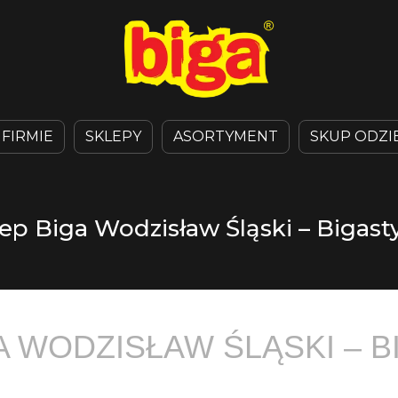
 FIRMIE
SKLEPY
ASORTYMENT
SKUP ODZI
ep Biga Wodzisław Śląski – Bigasty
A WODZISŁAW ŚLĄSKI – B