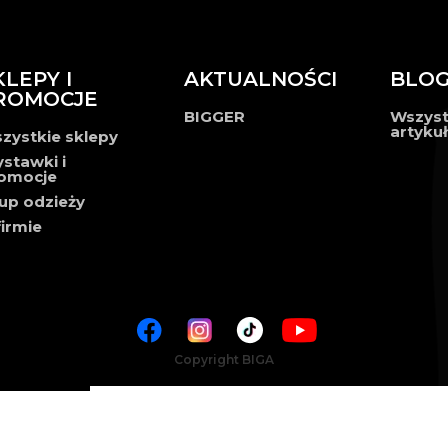
KLEPY I
AKTUALNOŚCI
BLO
ROMOCJE
BIGGER
Wszyst
artyku
zystkie sklepy
stawki i
omocje
up odzieży
firmie
Copyright BIGA