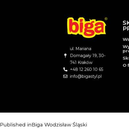
S
P
Ws
Wy
ul. Mariana
pr
Domagały 19, 30-
Sk
741 Kraków
O 
+48 12 260 10 65
info@bigastyl.pl
Published in
Biga Wodzisław Śląski