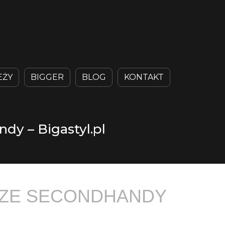
EŻY
BIGGER
BLOG
KONTAKT
dy – Bigastyl.pl
PSZE SECONDHANDY