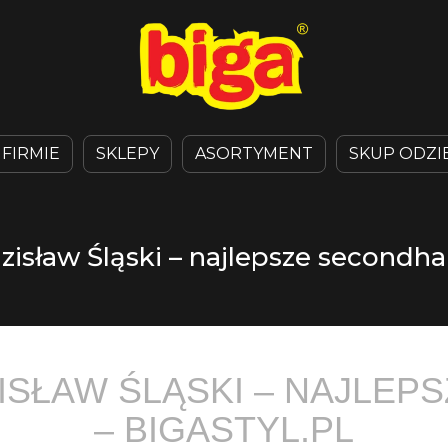
 FIRMIE
SKLEPY
ASORTYMENT
SKUP ODZI
isław Śląski – najlepsze secondhan
ISŁAW ŚLĄSKI – NAJLE
– BIGASTYL.PL