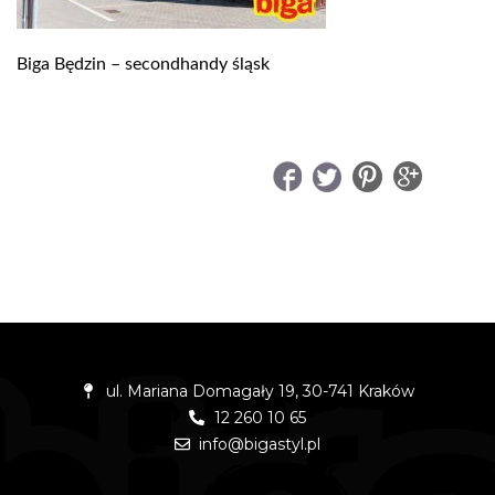
Biga Będzin – secondhandy śląsk
UDOSTĘPNIJ
ul. Mariana Domagały 19, 30-741 Kraków
12 260 10 65
info@bigastyl.pl