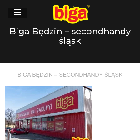
Biga Będzin – secondhandy
śląsk
BIGA BĘDZIN – SECONDHANDY ŚLĄSK