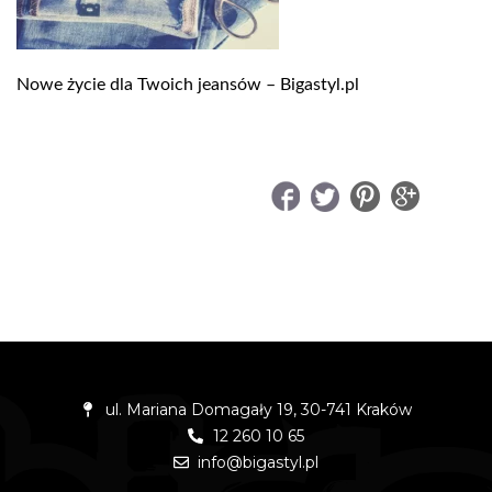
Nowe życie dla Twoich jeansów – Bigastyl.pl
UDOSTĘPNIJ
ul. Mariana Domagały 19, 30-741 Kraków
12 260 10 65
info@bigastyl.pl