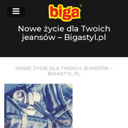
Nowe życie dla Twoich
jeansów – Bigastyl.pl
NOWE ŻYCIE DLA TWOICH JEANSÓW –
BIGASTYL.PL