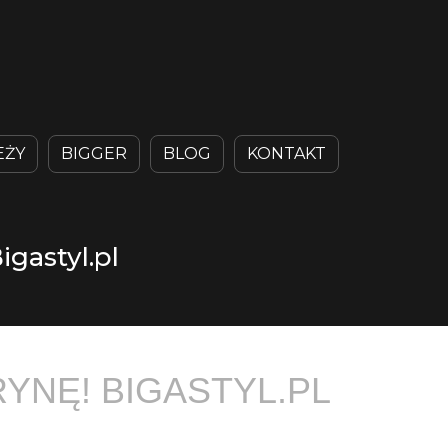
EŻY
BIGGER
BLOG
KONTAKT
gastyl.pl
YNĘ! BIGASTYL.PL