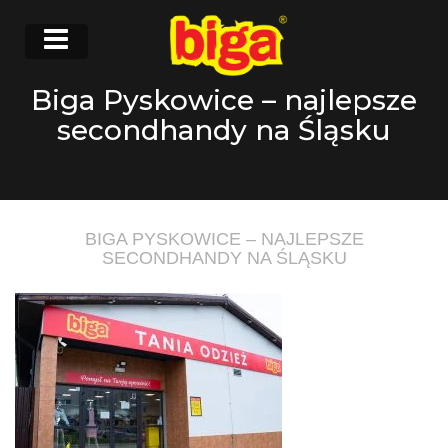
Biga Pyskowice – najlepsze
secondhandy na Śląsku
BIGA PYSKOWICE – NAJLEPSZE
SECONDHANDY NA ŚLĄSKU