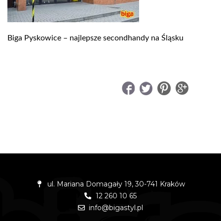
Biga Pyskowice – najlepsze secondhandy na Śląsku
UDOSTĘPNIJ
ul. Mariana Domagały 19, 30-741 Kraków
12 260 10 65
info@bigastyl.pl