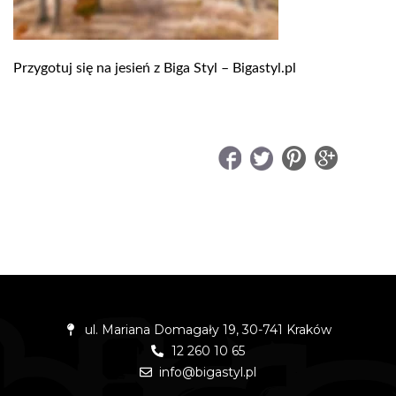
Przygotuj się na jesień z Biga Styl – Bigastyl.pl
UDOSTĘPNIJ
ul. Mariana Domagały 19, 30-741 Kraków
12 260 10 65
info@bigastyl.pl