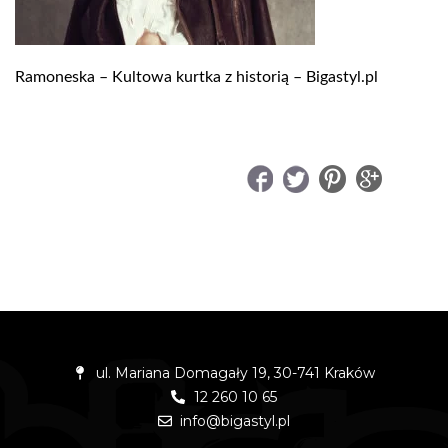
Ramoneska – Kultowa kurtka z historią – Bigastyl.pl
UDOSTĘPNIJ
ul. Mariana Domagały 19, 30-741 Kraków
12 260 10 65
info@bigastyl.pl