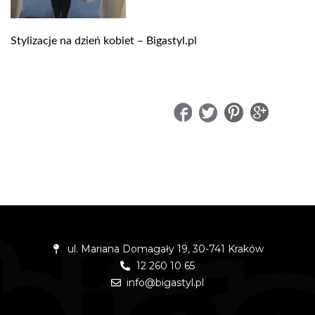
Stylizacje na dzień kobiet – Bigastyl.pl
UDOSTĘPNIJ
ul. Mariana Domagały 19, 30-741 Kraków
12 260 10 65
info@bigastyl.pl