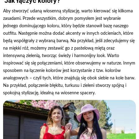
Jak łączyć kolory?
Aby stworzyć udaną wiosenną stylizację, warto kierować się kilkoma
zasadami. Przede wszystkim, dobrym pomysłem jest wybranie
jednego dominującego koloru, który będzie stanowił bazę naszego
outfitu. Następnie można dodać akcenty w innych odcieniach, które
będą współgrały z wybraną barwą. Na przykład, jeśli zdecydujemy się
na miękki róż, możemy zestawić go z pastelową miętą oraz
intensywną zielenią, tworząc świeży i harmonijny look. Warto
inspirować się się połączeniami, które obserwujemy w naturze. Innym
sposobem na łączenie kolorów jest korzystanie z tzw. kolorów
analogowych – czyli tych, które znajdują się obok siebie na kole barw.
Na przykład, połączenie błękitu, turkusu i zieleni stworzy spójną i
spokojną stylizację, idealną na wiosenne spacery.