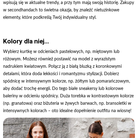
wpisują się w aktualne trendy, a przy tym mają swoją historię. Zakupy
w secondhandach to świetna okazja, by znaleźć nietuzinkowe
elementy, które podkreślą Twój indywidualny styl.
Kolory dla niej…
Wybierz kurtkę w odcieniach pastelowych, np. miętowym lub
różowym. Możesz również postawić na model z wyrazistym
nadrukiem kwiatowym. Połącz ją z białą bluzką z koronkowymi
detalami, która doda lekkości i romantyzmu stylizacji. Dobierz
spódnicę w intensywnym kolorze, np. żółtym lub pomarańczowym,
aby dodać trochę energii. Do tego białe sneakersy lub kolorowe
baleriny w odcieniu spódnicy. Duża torebka w kontrastowym kolorze
(np. granatowa) oraz biżuteria w żywych barwach, np. bransoletki w
intensywnych kolorach – oto idealne dopełnienie outfitu na wiosnę!