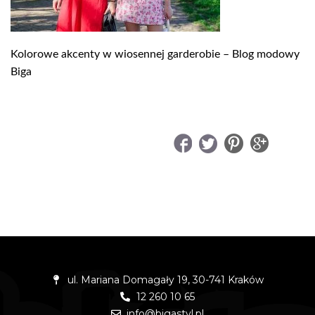
Kolorowe akcenty w wiosennej garderobie – Blog modowy
Biga
UDOSTĘPNIJ
ul. Mariana Domagały 19, 30-741 Kraków
12 260 10 65
info@bigastyl.pl