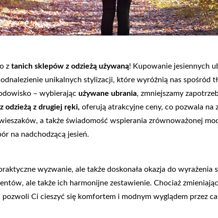
go z
tanich sklepów z odzieżą używaną
! Kupowanie jesiennych u
nalezienie unikalnych stylizacji, które wyróżnią nas spośród t
środowisko – wybierając
używane ubrania
, zmniejszamy zapotrze
z odzieżą z drugiej ręki,
oferują atrakcyjne ceny, co pozwala na 
ieszaków, a także świadomość wspierania zrównoważonej mody
ybór na nadchodzącą jesień.
praktyczne wyzwanie, ale także doskonała okazja do wyrażenia si
entów, ale także ich harmonijne zestawienie. Chociaż zmieniaj
fa pozwoli Ci cieszyć się komfortem i modnym wyglądem przez ca