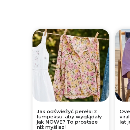
Jak odświeżyć perełki z
Over
lumpeksu, aby wyglądały
vira
jak NOWE? To prostsze
lat 
niż myślisz!