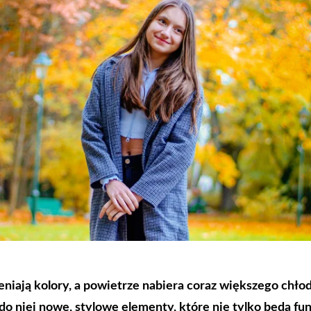
eniają kolory, a powietrze nabiera coraz większego chłod
 niej nowe, stylowe elementy, które nie tylko będą fun