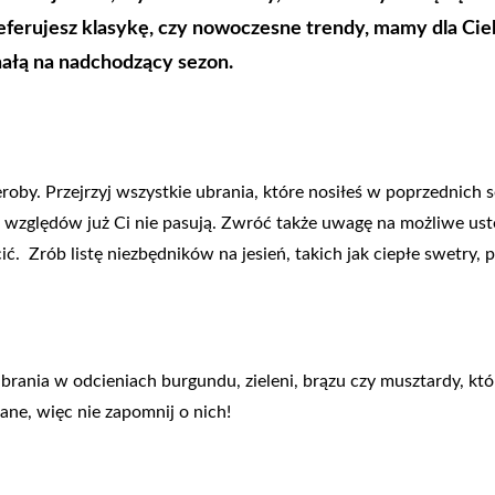
referujesz klasykę, czy nowoczesne trendy, mamy dla Ci
ałą na nadchodzący sezon.
oby. Przejrzyj wszystkie ubrania, które nosiłeś w poprzednich 
h względów już Ci nie pasują. Zwróć także uwagę na możliwe ust
 Zrób listę niezbędników na jesień, takich jak ciepłe swetry, płas
ubrania w odcieniach burgundu, zieleni, brązu czy musztardy, 
ziane, więc nie zapomnij o nich!