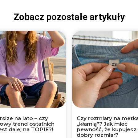
Zobacz pozostałe artykuły
size na lato – czy
Czy rozmiary na metk
lowy trend ostatnich
„kłamią”? Jak mieć
jest dalej na TOPIE?!
pewność, że kupujesz
dobry rozmiar?