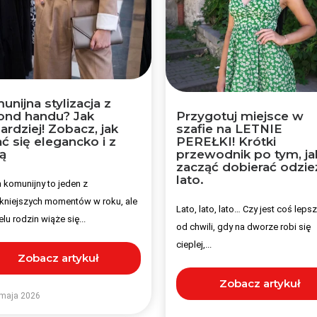
nijna stylizacja z
ond handu? Jak
Przygotuj miejsce w
ardziej! Zobacz, jak
szafie na LETNIE
ć się elegancko i z
PEREŁKI! Krótki
ą
przewodnik po tym, ja
zacząć dobierać odzie
lato.
 komunijny to jeden z
ękniejszych momentów w roku, ale
Lato, lato, lato… Czy jest coś lep
elu rodzin wiąże się...
od chwili, gdy na dworze robi się
cieplej,...
Zobacz artykuł
Zobacz artykuł
maja 2026