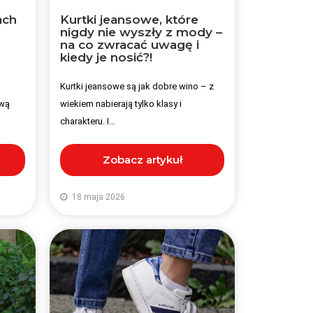
ach
Kurtki jeansowe, które
nigdy nie wyszły z mody –
na co zwracać uwagę i
kiedy je nosić?!
Kurtki jeansowe są jak dobre wino – z
ową
wiekiem nabierają tylko klasy i
charakteru. I...
Zobacz artykuł
18 maja 2026