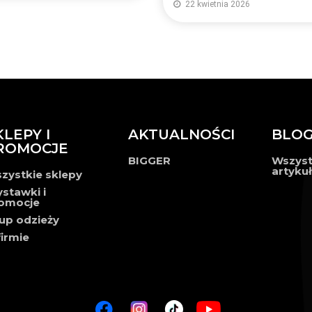
22 kwietnia 2026
KLEPY I
AKTUALNOŚCI
BLO
ROMOCJE
BIGGER
Wszyst
artyku
zystkie sklepy
stawki i
omocje
up odzieży
firmie