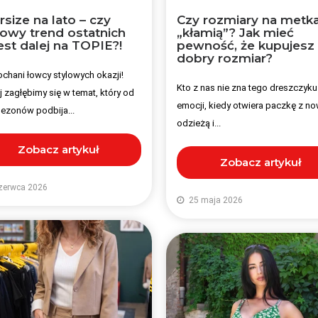
size na lato – czy
Czy rozmiary na metk
lowy trend ostatnich
„kłamią”? Jak mieć
jest dalej na TOPIE?!
pewność, że kupujesz
dobry rozmiar?
ochani łowcy stylowych okazji!
Kto z nas nie zna tego dreszczyku
j zagłębimy się w temat, który od
emocji, kiedy otwiera paczkę z n
sezonów podbija...
odzieżą i...
Zobacz artykuł
Zobacz artykuł
zerwca 2026
25 maja 2026