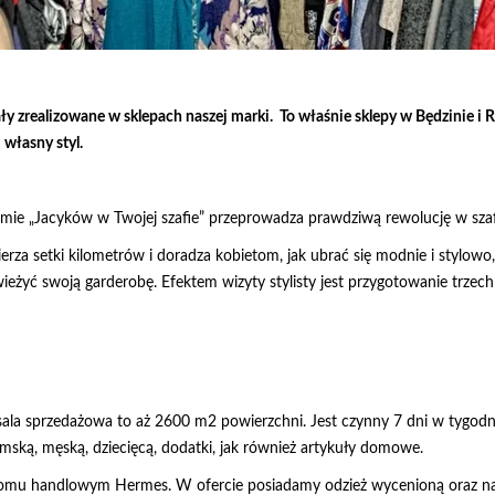
 zrealizowane w sklepach naszej marki. To właśnie sklepy w Będzinie i Ry
własny styl.
mie „Jacyków w Twojej szafie” przeprowadza prawdziwą rewolucję w szaf
rza setki kilometrów i doradza kobietom, jak ubrać się modnie i stylow
yć swoją garderobę. Efektem wizyty stylisty jest przygotowanie trzech in
 sala sprzedażowa to aż 2600 m2 powierzchni. Jest czynny 7 dni w tygodn
mską, męską, dziecięcą, dodatki, jak również artykuły domowe.
omu handlowym Hermes. W ofercie posiadamy odzież wycenioną oraz na w