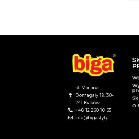
S
P
Ws
Wy
ul. Mariana
pr
Domagały 19, 30-
Sk
741 Kraków
O 
+48 12 260 10 65
info@bigastyl.pl