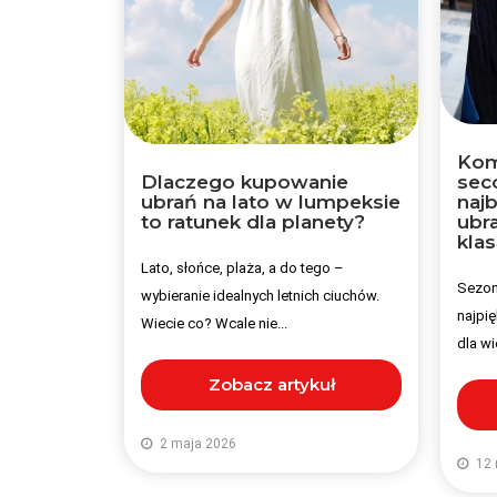
Komu
Dlaczego kupowanie
sec
ubrań na lato w lumpeksie
najb
to ratunek dla planety?
ubra
klas
Lato, słońce, plaża, a do tego –
Sezon
wybieranie idealnych letnich ciuchów.
najpi
Wiecie co? Wcale nie...
dla wi
Zobacz artykuł
2 maja 2026
12 