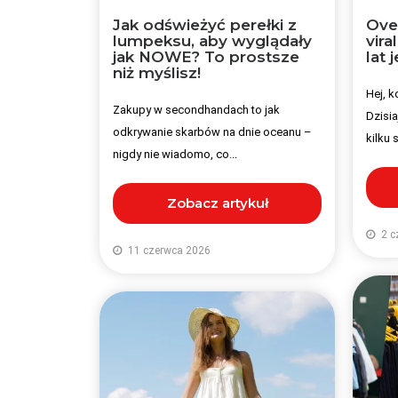
Jak odświeżyć perełki z
Over
lumpeksu, aby wyglądały
vira
jak NOWE? To prostsze
lat 
niż myślisz!
Hej, k
Zakupy w secondhandach to jak
Dzisia
odkrywanie skarbów na dnie oceanu –
kilku 
nigdy nie wiadomo, co...
Zobacz artykuł
2 c
11 czerwca 2026