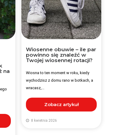
Wiosenne obuwie – ile par
powinno się znaleźć w
Twojej wiosennej rotacji?
k
ż na
Wiosna to ten moment w roku, kiedy
wychodzisz z domu rano w botkach, a
wracasz,...
szego
Zobacz artykuł
8 kwietnia 2026