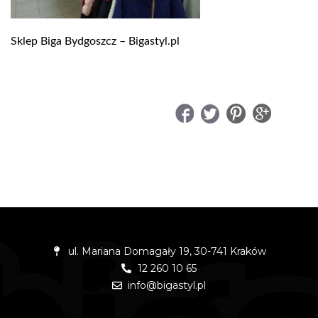
Sklep Biga Bydgoszcz – Bigastyl.pl
UDOSTĘPNIJ
ul. Mariana Domagały 19, 30-741 Kraków
12 260 10 65
info@bigastyl.pl