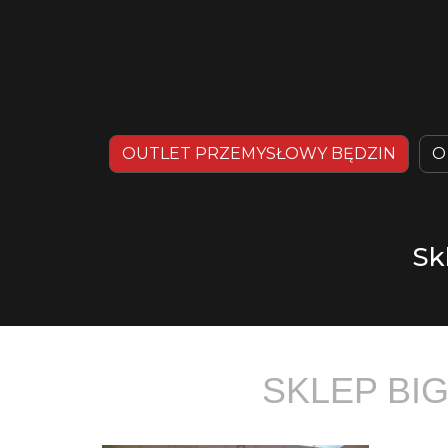
OUTLET PRZEMYSŁOWY BĘDZIN
O
Sk
SKLEP BIG