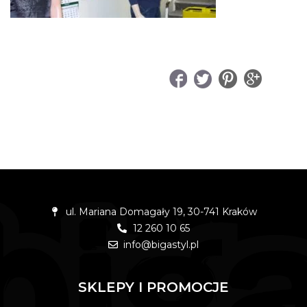
UDOSTĘPNIJ
ul. Mariana Domagały 19, 30-741 Kraków
12 260 10 65
info@bigastyl.pl
SKLEPY I PROMOCJE