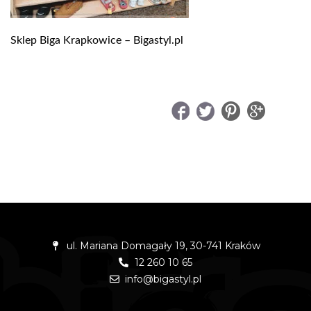
Sklep Biga Krapkowice – Bigastyl.pl
UDOSTĘPNIJ
ul. Mariana Domagały 19, 30-741 Kraków
12 260 10 65
info@bigastyl.pl