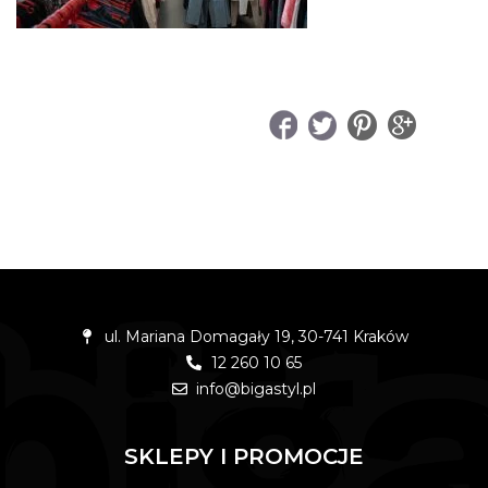
UDOSTĘPNIJ
ul. Mariana Domagały 19, 30-741 Kraków
12 260 10 65
info@bigastyl.pl
SKLEPY I PROMOCJE