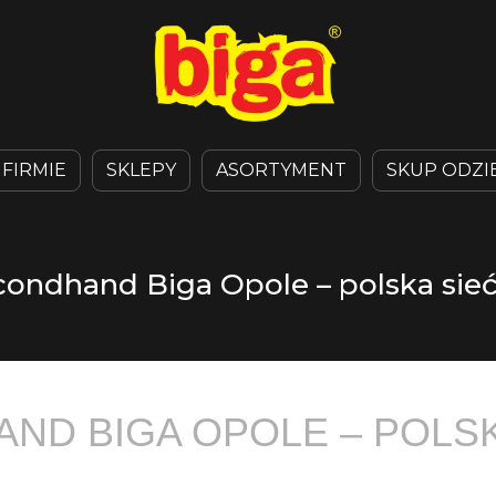
 FIRMIE
SKLEPY
ASORTYMENT
SKUP ODZI
condhand Biga Opole – polska sie
ND BIGA OPOLE – POLS