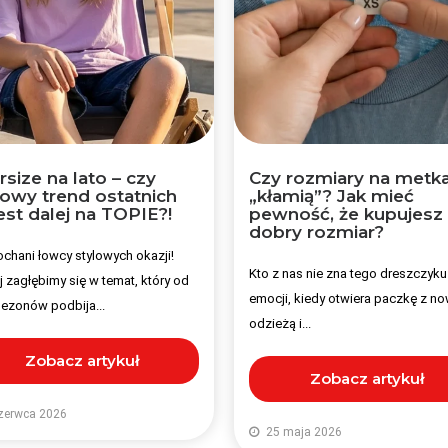
size na lato – czy
Czy rozmiary na metk
lowy trend ostatnich
„kłamią”? Jak mieć
jest dalej na TOPIE?!
pewność, że kupujesz
dobry rozmiar?
ochani łowcy stylowych okazji!
Kto z nas nie zna tego dreszczyku
j zagłębimy się w temat, który od
emocji, kiedy otwiera paczkę z n
sezonów podbija...
odzieżą i...
Zobacz artykuł
Zobacz artykuł
zerwca 2026
25 maja 2026