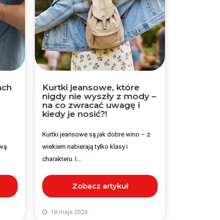
ach
Kurtki jeansowe, które
nigdy nie wyszły z mody –
na co zwracać uwagę i
kiedy je nosić?!
Kurtki jeansowe są jak dobre wino – z
ową
wiekiem nabierają tylko klasy i
charakteru. I...
Zobacz artykuł
18 maja 2026