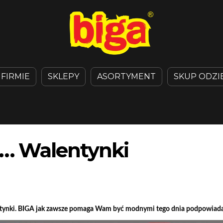
 FIRMIE
SKLEPY
ASORTYMENT
SKUP ODZI
ć… Walentynki
entynki. BIGA jak zawsze pomaga Wam być modnymi tego dnia podpowiadają