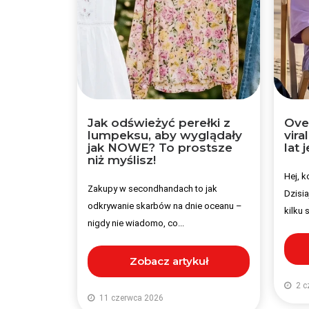
Jak odświeżyć perełki z
Over
lumpeksu, aby wyglądały
vira
jak NOWE? To prostsze
lat 
niż myślisz!
Hej, k
Zakupy w secondhandach to jak
Dzisia
odkrywanie skarbów na dnie oceanu –
kilku 
nigdy nie wiadomo, co...
Zobacz artykuł
2 c
11 czerwca 2026