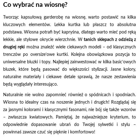
Co wybrać na wiosnę?
Tworząc kapsułową garderobę na wiosnę, warto postawić na kilka
kluczowych elementów. Lekka kurtka lub płaszcz to absolutna
podstawa. Wiosna potrafi być kapryśna, dlatego warto mieć pod ręką
lekkie, ale stylowe okrycie wierzchnie. W
tanich sklepach z odzieżą z
drugiej ręki
można znaleźć wiele ciekawych modeli – od klasycznych
trenczów po oversize’owe kurtki. Kolejna obowiązkowa pozycja to
uniwersalne bluzki i topy. Najlepiej zainwestować w kilka basic’owych
bluzek, które będą pasować do większości stylizacji. Jasne kolory,
naturalne materiały i ciekawe detale sprawią, że nasze zestawienia
będą wyglądały interesująco.
Naturalnie nie wolno zapomnieć również o spódnicach i spodniach.
Wiosna to idealny czas na noszenie jednych i drugich! Rozglądaj się
za jasnymi kolorami i klasycznymi fasonami, nie bój się także wzorów
– zwłaszcza kwiatowych. Pamiętaj, że najważniejsze kryterium, to
odpowiednie dopasowanie ubrań do Twojej sylwetki i stylu –
powinnaś zawsze czuć się pięknie i komfortowo!