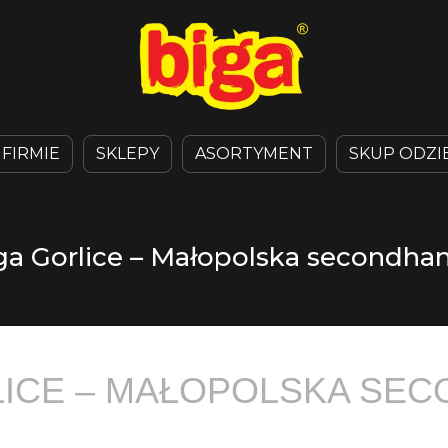
 FIRMIE
SKLEPY
ASORTYMENT
SKUP ODZI
ga Gorlice – Małopolska secondha
LICE – MAŁOPOLSKA SE